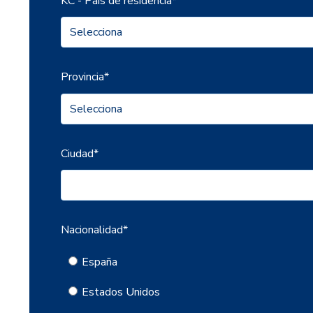
KC - País de residencia
*
Provincia
*
Ciudad
*
Nacionalidad
*
España
Estados Unidos