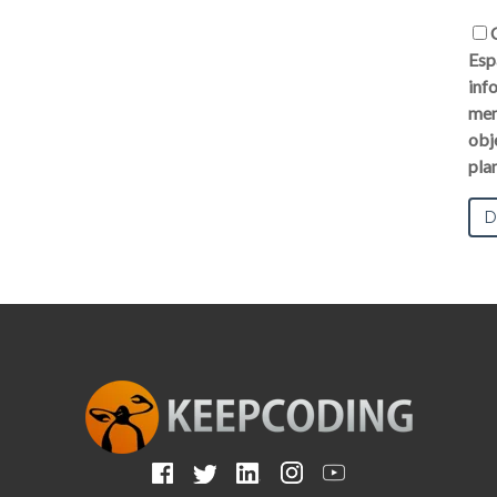
Esp
inf
men
obj
pla