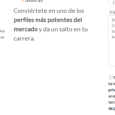
✓
JavaScript
Conviértete en uno de los
(Op
perfiles más potentes del
mercado
y da un salto en tu
dea
tas
carrera.
he 
pri
ace
ter
de 