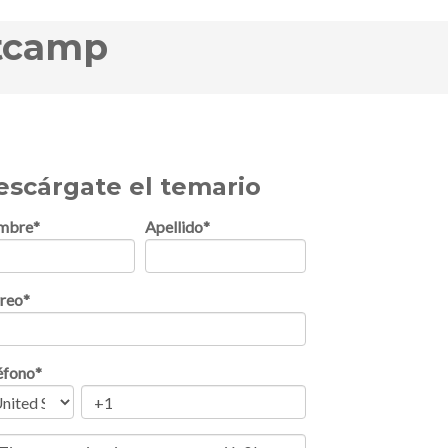
otcamp
escárgate el temario
mbre
*
Apellido
*
reo
*
éfono
*