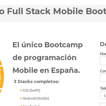
o Full Stack Mobile Bo
El único Bootcamp
D
No
de programación
Mobile en España.
Cor
3 Stacks completos:
Tel
✓
iOS (Swift)
✓
Android (Kotlin)