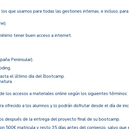
los que usamos para todas las gestiones internas, e incluso, para 
ne).
mínimo tener buen acceso a internet.
spaña Peninsular).
oding.
hasta el último día del Bootcamp.
natura.
e los accesos a materiales online según los siguientes términos:
ra ofrecido a los alumnos y lo podrán disfrutar desde el día de in
os después de la entrega del proyecto final de su bootcamp.
n 500€ matricula y resto 35 días antes del comienzo, salvo que 